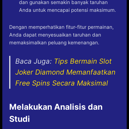
dan gunakan semakin banyak taruhan
Anda untuk mencapai potensi maksimum.
Dengan memperhatikan fitur-fitur permainan,
Anda dapat menyesuaikan taruhan dan
memaksimalkan peluang kemenangan.
Baca Juga:
Tips Bermain Slot
Joker Diamond Memanfaatkan
Free Spins Secara Maksimal
Melakukan Analisis dan
Studi