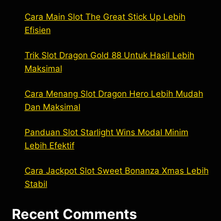
Cara Main Slot The Great Stick Up Lebih
Efisien
Trik Slot Dragon Gold 88 Untuk Hasil Lebih
Maksimal
Cara Menang Slot Dragon Hero Lebih Mudah
Dan Maksimal
Panduan Slot Starlight Wins Modal Minim
Lebih Efektif
Cara Jackpot Slot Sweet Bonanza Xmas Lebih
Stabil
Recent Comments