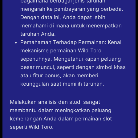
bagaimana berbagai jenis taruhan
mengarah ke pembayaran yang berbeda.
Dengan data ini, Anda dapat lebih
memahami di mana untuk menempatkan
taruhan Anda.
Pemahaman Terhadap Permainan: Kenali
mekanisme permainan Wild Toro
sepenuhnya. Mengetahui kapan peluang
besar muncul, seperti dengan simbol khas
atau fitur bonus, akan memberi
keunggulan saat memilih taruhan.
Melakukan analisis dan studi sangat
membantu dalam meningkatkan peluang
kemenangan Anda dalam permainan slot
seperti Wild Toro.