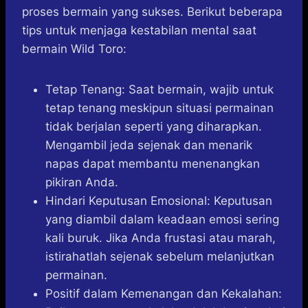
proses bermain yang sukses. Berikut beberapa
tips untuk menjaga kestabilan mental saat
bermain Wild Toro:
Tetap Tenang: Saat bermain, wajib untuk
tetap tenang meskipun situasi permainan
tidak berjalan seperti yang diharapkan.
Mengambil jeda sejenak dan menarik
napas dapat membantu menenangkan
pikiran Anda.
Hindari Keputusan Emosional: Keputusan
yang diambil dalam keadaan emosi sering
kali buruk. Jika Anda frustasi atau marah,
istirahatlah sejenak sebelum melanjutkan
permainan.
Positif dalam Kemenangan dan Kekalahan: