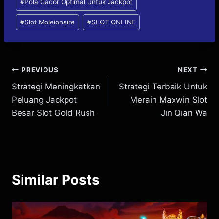
#
Pola Gacor Optimal Untuk Jackpot
#
Slot Moleionaire
#
SLOT ONLINE
Post
PREVIOUS
NEXT
Strategi Meningkatkan
Strategi Terbaik Untuk
navigation
Peluang Jackpot
Meraih Maxwin Slot
Besar Slot Gold Rush
Jin Qian Wa
Similar Posts