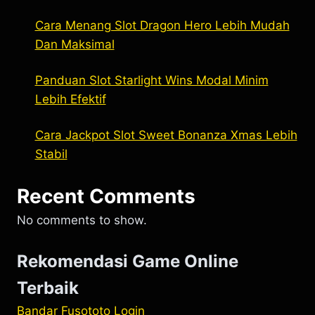
Cara Menang Slot Dragon Hero Lebih Mudah
Dan Maksimal
Panduan Slot Starlight Wins Modal Minim
Lebih Efektif
Cara Jackpot Slot Sweet Bonanza Xmas Lebih
Stabil
Recent Comments
No comments to show.
Rekomendasi Game Online
Terbaik
Bandar Fusototo Login