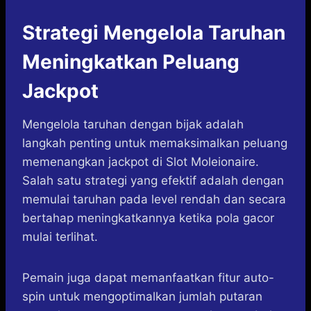
Strategi Mengelola Taruhan
Meningkatkan Peluang
Jackpot
Mengelola taruhan dengan bijak adalah
langkah penting untuk memaksimalkan peluang
memenangkan jackpot di Slot Moleionaire.
Salah satu strategi yang efektif adalah dengan
memulai taruhan pada level rendah dan secara
bertahap meningkatkannya ketika pola gacor
mulai terlihat.
Pemain juga dapat memanfaatkan fitur auto-
spin untuk mengoptimalkan jumlah putaran