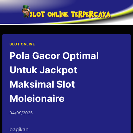
Skip
to
content
SLOT ONLINE
Pola Gacor Optimal
Untuk Jackpot
Maksimal Slot
Moleionaire
By
04/09/2025
admin123sfw
bagikan