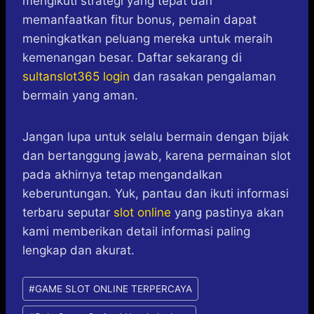
mengikuti strategi yang tepat dan
memanfaatkan fitur bonus, pemain dapat
meningkatkan peluang mereka untuk meraih
kemenangan besar. Daftar sekarang di
sultanslot365 login
dan rasakan pengalaman
bermain yang aman.
Jangan lupa untuk selalu bermain dengan bijak
dan bertanggung jawab, karena permainan slot
pada akhirnya tetap mengandalkan
keberuntungan. Yuk, pantau dan ikuti informasi
terbaru seputar
slot online
yang pastinya akan
kami memberikan detail informasi paling
lengkap dan akurat.
Post
#
GAME SLOT ONLINE TERPERCAYA
Tags: