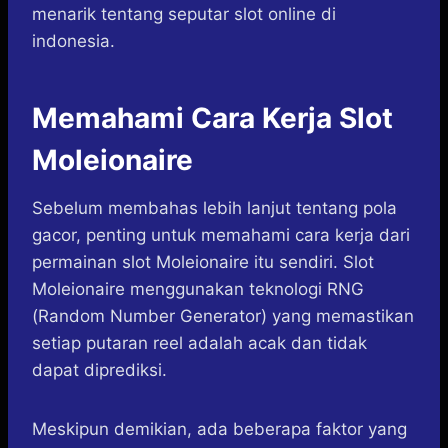
menarik tentang seputar slot online di
indonesia.
Memahami Cara Kerja Slot
Moleionaire
Sebelum membahas lebih lanjut tentang pola
gacor, penting untuk memahami cara kerja dari
permainan slot Moleionaire itu sendiri. Slot
Moleionaire menggunakan teknologi RNG
(Random Number Generator) yang memastikan
setiap putaran reel adalah acak dan tidak
dapat diprediksi.
Meskipun demikian, ada beberapa faktor yang