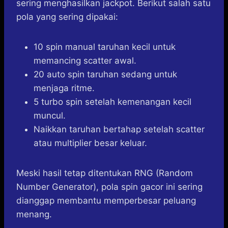
sering menghasilkan jackpot. Berikut salah satu
pola yang sering dipakai:
10 spin manual taruhan kecil untuk
memancing scatter awal.
20 auto spin taruhan sedang untuk
menjaga ritme.
5 turbo spin setelah kemenangan kecil
muncul.
Naikkan taruhan bertahap setelah scatter
atau multiplier besar keluar.
Meski hasil tetap ditentukan RNG (Random
Number Generator), pola spin gacor ini sering
dianggap membantu memperbesar peluang
menang.