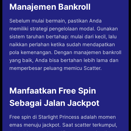
Manajemen Bankroll
Sebelum mulai bermain, pastikan Anda
memiliki strategi pengelolaan modal. Gunakan
sistem taruhan bertahap: mulai dari kecil, lalu
naikkan perlahan ketika sudah mendapatkan
pola kemenangan. Dengan manajemen bankroll
yang baik, Anda bisa bertahan lebih lama dan
memperbesar peluang memicu Scatter.
Manfaatkan Free Spin
Sebagai Jalan Jackpot
Free spin di Starlight Princess adalah momen
emas menuju jackpot. Saat scatter terkumpul,