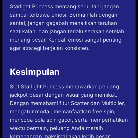
Starlight Princess memang seru, tapi jangan
sampai terbawa emosi. Bermainlah dengan
santai, jangan gegabah menaikkan taruhan
saat kalah, dan jangan terlalu serakah setelah
menang besar. Kendali emosi sangat penting
agar strategi berjalan konsisten.
Kesimpulan
Slot Starlight Princess menawarkan peluang
jackpot besar dengan visual yang memikat.
Dengan memahami fitur Scatter dan Multiplier,
mengatur modal, memanfaatkan free spin,
mencoba pola spin gacor, serta memperhatikan
waktu bermain, peluang Anda meraih
kemenangan maksimal akan lebih besar.