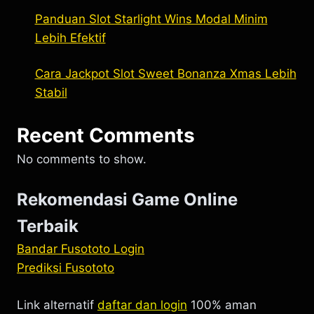
Panduan Slot Starlight Wins Modal Minim
Lebih Efektif
Cara Jackpot Slot Sweet Bonanza Xmas Lebih
Stabil
Recent Comments
No comments to show.
Rekomendasi Game Online
Terbaik
Bandar Fusototo Login
Prediksi Fusototo
Link alternatif
daftar dan login
100% aman