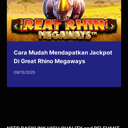
Cara Mudah Mendapatkan Jackpot
Di Great Rhino Megaways
By
09/13/2025
admin123sfw