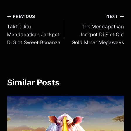
Post
PREVIOUS
NEXT
Taktik Jitu
Trik Mendapatkan
navigation
Mendapatkan Jackpot
Jackpot Di Slot Old
Di Slot Sweet Bonanza
Gold Miner Megaways
Similar Posts