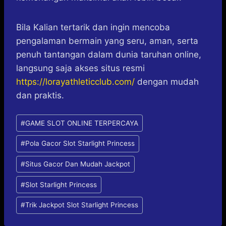
Bila Kalian tertarik dan ingin mencoba
pengalaman bermain yang seru, aman, serta
penuh tantangan dalam dunia taruhan online,
langsung saja akses situs resmi
https://lorayathleticclub.com/
dengan mudah
dan praktis.
Post
#
GAME SLOT ONLINE TERPERCAYA
Tags:
#
Pola Gacor Slot Starlight Princess
#
Situs Gacor Dan Mudah Jackpot
#
Slot Starlight Princess
#
Trik Jackpot Slot Starlight Princess