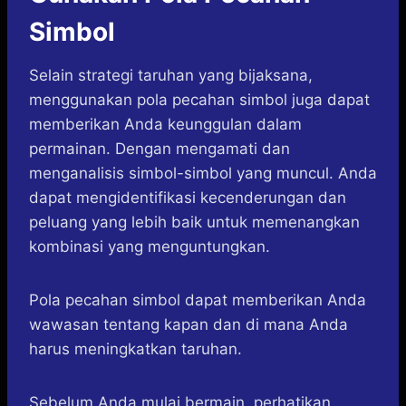
Simbol
Selain strategi taruhan yang bijaksana,
menggunakan pola pecahan simbol juga dapat
memberikan Anda keunggulan dalam
permainan. Dengan mengamati dan
menganalisis simbol-simbol yang muncul. Anda
dapat mengidentifikasi kecenderungan dan
peluang yang lebih baik untuk memenangkan
kombinasi yang menguntungkan.
Pola pecahan simbol dapat memberikan Anda
wawasan tentang kapan dan di mana Anda
harus meningkatkan taruhan.
Sebelum Anda mulai bermain, perhatikan