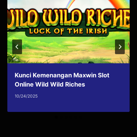
Kunci Kemenangan Maxwin Slot
Online Wild Wild Riches
By
10/24/2025
admin123sfw