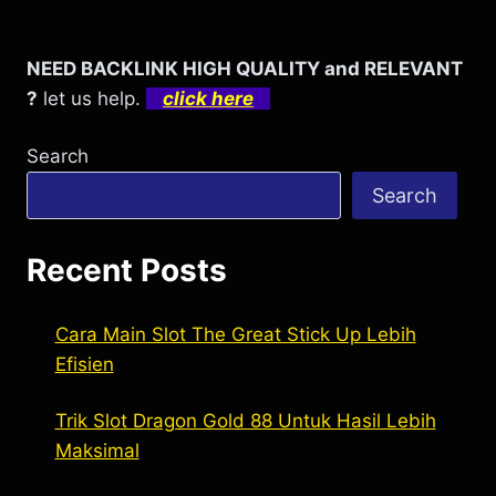
NEED BACKLINK HIGH QUALITY and RELEVANT
?
let us help.
click here
Search
Search
Recent Posts
Cara Main Slot The Great Stick Up Lebih
Efisien
Trik Slot Dragon Gold 88 Untuk Hasil Lebih
Maksimal