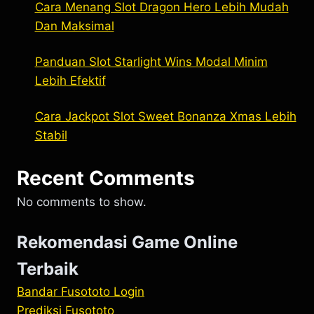
Cara Menang Slot Dragon Hero Lebih Mudah
Dan Maksimal
Panduan Slot Starlight Wins Modal Minim
Lebih Efektif
Cara Jackpot Slot Sweet Bonanza Xmas Lebih
Stabil
Recent Comments
No comments to show.
Rekomendasi Game Online
Terbaik
Bandar Fusototo Login
Prediksi Fusototo