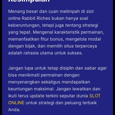
Menang besar dan cuan melimpah di slot
online Rabbit Riches bukan hanya soal
keberuntungan, tetapi juga tentang strategi
yang tepat. Mengenal karakteristik permainan,
memanfaatkan fitur bonus, mengelola modal
dengan bijak, dan memilih situs terpercaya
adalah rahasia utama untuk sukses.
Jangan lupa untuk tetap disiplin dan sabar agar
bisa menikmati permainan dengan
menyenangkan sekaligus mendapatkan
keuntungan maksimal. Jangan lewatkan dan
ikuti terus update terkini seputar dunia
SLOT
ONLINE
untuk strategi dan peluang terbaik
Anda.