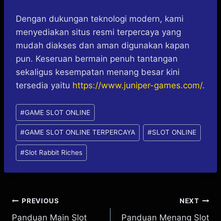
Dengan dukungan teknologi modern, kami
menyediakan situs resmi terpercaya yang
mudah diakses dan aman digunakan kapan
pun. Keseruan bermain penuh tantangan
sekaligus kesempatan menang besar kini
tersedia yaitu
https://www.juniper-games.com/
.
Post
#
GAME SLOT ONLINE
Tags:
#
GAME SLOT ONLINE TERPERCAYA
#
SLOT ONLINE
#
Slot Rabbit Riches
Post
PREVIOUS
NEXT
Panduan Main Slot
Panduan Menang Slot