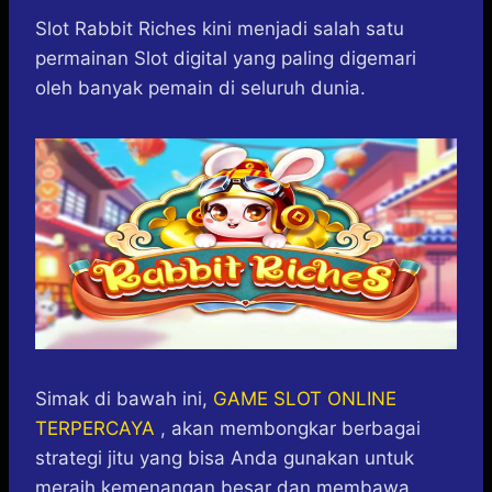
h
a
e
e
k
i
a
c
s
l
y
n
Slot Rabbit Riches kini menjadi salah satu
t
e
s
e
p
e
permainan Slot digital yang paling digemari
s
b
e
g
e
oleh banyak pemain di seluruh dunia.
A
o
n
r
p
o
g
a
p
k
e
m
r
Simak di bawah ini,
GAME SLOT ONLINE
TERPERCAYA
, akan membongkar berbagai
strategi jitu yang bisa Anda gunakan untuk
meraih kemenangan besar dan membawa