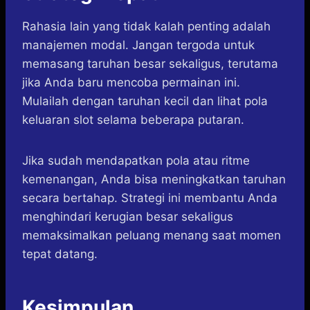
Rahasia lain yang tidak kalah penting adalah
manajemen modal. Jangan tergoda untuk
memasang taruhan besar sekaligus, terutama
jika Anda baru mencoba permainan ini.
Mulailah dengan taruhan kecil dan lihat pola
keluaran slot selama beberapa putaran.
Jika sudah mendapatkan pola atau ritme
kemenangan, Anda bisa meningkatkan taruhan
secara bertahap. Strategi ini membantu Anda
menghindari kerugian besar sekaligus
memaksimalkan peluang menang saat momen
tepat datang.
Kesimpulan