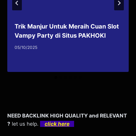
Trik Manjur Untuk Meraih Cuan Slot
Vampy Party di Situs PAKHOKI
By
05/10/2025
admin123sfw
NEED BACKLINK HIGH QUALITY and RELEVANT
?
let us help.
click here