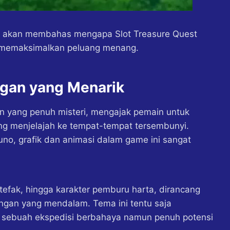
akan membahas mengapa Slot Treasure Quest
 memaksimalkan peluang menang.
gan yang Menarik
 yang penuh misteri, mengajak pemain untuk
ang menjelajah ke tempat-tempat tersembunyi.
uno, grafik dan animasi dalam game ini sangat
artefak, hingga karakter pemburu harta, dirancang
ngan yang mendalam. Tema ini tentu saja
 sebuah ekspedisi berbahaya namun penuh potensi