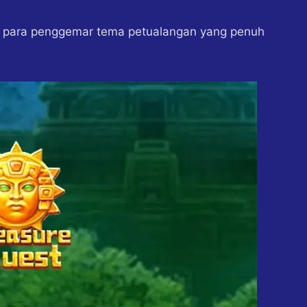
agi para penggemar tema petualangan yang penuh