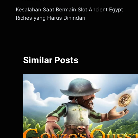
Post
Kesalahan Saat Bermain Slot Ancient Egypt
navigation
Riches yang Harus Dihindari
Similar Posts