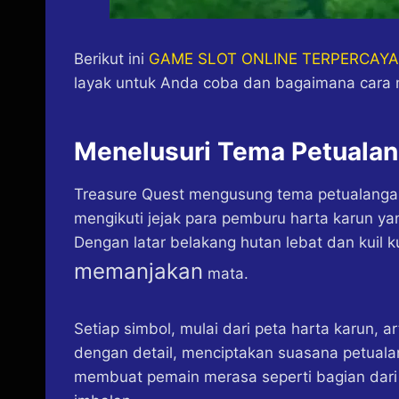
Berikut ini
GAME SLOT ONLINE TERPERCAYA
layak untuk Anda coba dan bagaimana cara
Menelusuri Tema Petualan
Treasure Quest mengusung tema petualangan
mengikuti jejak para pemburu harta karun y
Dengan latar belakang hutan lebat dan kuil k
memanjakan
mata.
Setiap simbol, mulai dari peta harta karun, 
dengan detail, menciptakan suasana petuala
membuat pemain merasa seperti bagian dari