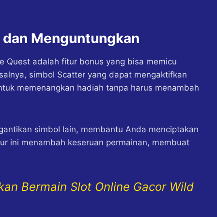
k dan Menguntungkan
re Quest adalah fitur bonus yang bisa memicu
alnya, simbol Scatter yang dapat mengaktifkan
 untuk memenangkan hadiah tanpa harus menambah
nggantikan simbol lain, membantu Anda menciptakan
itur ini menambah keseruan permainan, membuat
an Bermain Slot Online Gacor Wild