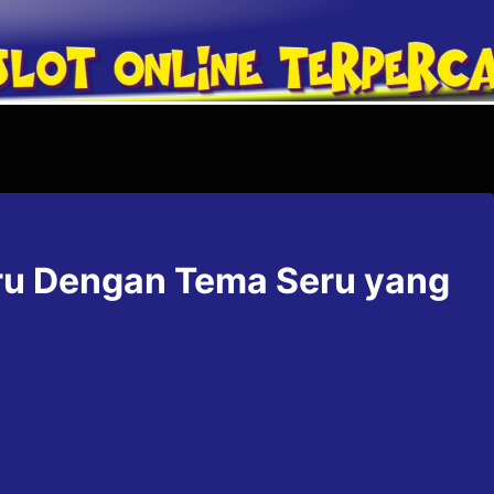
eru Dengan Tema Seru yang