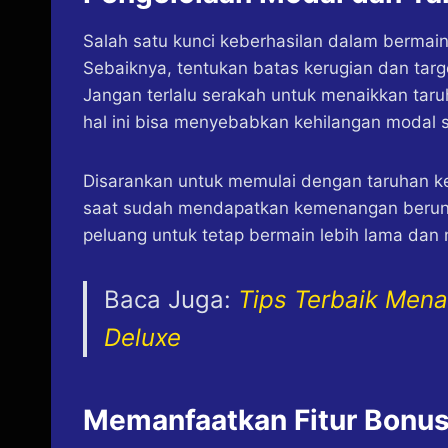
Salah satu kunci keberhasilan dalam bermain
Sebaiknya, tentukan batas kerugian dan ta
Jangan terlalu serakah untuk menaikkan taru
hal ini bisa menyebabkan kehilangan modal 
Disarankan untuk memulai dengan taruhan ke
saat sudah mendapatkan kemenangan berunt
peluang untuk tetap bermain lebih lama dan 
Baca Juga:
Tips Terbaik Mena
Deluxe
Memanfaatkan Fitur Bonus