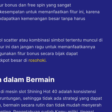
ur bonus dan free spin yang sangat
kesempatan untuk memanfaatkan fitur ini, karena
ndapatkan kemenangan besar tanpa harus
l scatter atau kombinasi simbol tertentu muncul di
itur ini dan jangan ragu untuk memanfaatkannya
unakan fitur bonus secara bijak dapat
kpot besar di
rosohoki
.
n dalam Bermain
 di mesin slot Shining Hot 40 adalah konsistensi
runtungan, sehingga tidak ada strategi yang dapat
, bermain secara rutin dan tidak mudah menyerah
nting. Pengetahuan sudah Kamu miliki, tinggal