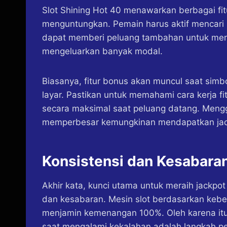
Slot Shining Hot 40 menawarkan berbagai fit
menguntungkan. Pemain harus aktif mencari 
dapat memberi peluang tambahan untuk me
mengeluarkan banyak modal.
Biasanya, fitur bonus akan muncul saat simbo
layar. Pastikan untuk memahami cara kerja f
secara maksimal saat peluang datang. Mengg
memperbesar kemungkinan mendapatkan jac
Konsistensi dan Kesabara
Akhir kata, kunci utama untuk meraih jackpot
dan kesabaran. Mesin slot berdasarkan kebe
menjamin kemenangan 100%. Oleh karena itu
saat mengalami kekalahan adalah langkah pe