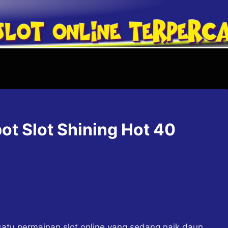
pot Slot Shining Hot 40
satu permainan slot online yang sedang naik daun