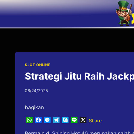
Skip
to
content
SLOT ONLINE
Strategi Jitu Raih Jack
By
06/24/2025
admin123sfw
bagikan
W
F
M
T
S
L
X
Share
h
a
e
e
k
i
a
c
s
l
y
n
Bermain di Shining Hot 40 merupakan salah 