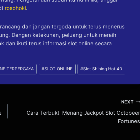
di
rosohoki
.
 dirancang dan jangan tergoda untuk terus menerus
ung. Dengan ketekunan, peluang untuk meraih
 dan ikuti terus informasi slot online secara
INE TERPERCAYA
#
SLOT ONLINE
#
Slot Shining Hot 40
NEXT
e
Cara Terbukti Menang Jackpot Slot Octobeer
Fortunes