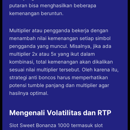
putaran bisa menghasilkan beberapa
kemenangan beruntun.
Multiplier atau pengganda bekerja dengan
menambah nilai kemenangan setiap simbol
pengganda yang muncul. Misalnya, jika ada
multiplier 2x atau 5x yang ikut dalam
kombinasi, total kemenangan akan dikalikan
sesuai nilai multiplier tersebut. Oleh karena itu,
strategi anti boncos harus memperhatikan
potensi tumble panjang dan multiplier agar
hasilnya optimal.
Mengenali Volatilitas dan RTP
Slot Sweet Bonanza 1000 termasuk slot