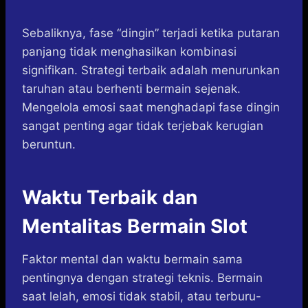
Sebaliknya, fase “dingin” terjadi ketika putaran
panjang tidak menghasilkan kombinasi
signifikan. Strategi terbaik adalah menurunkan
taruhan atau berhenti bermain sejenak.
Mengelola emosi saat menghadapi fase dingin
sangat penting agar tidak terjebak kerugian
beruntun.
Waktu Terbaik dan
Mentalitas Bermain Slot
Faktor mental dan waktu bermain sama
pentingnya dengan strategi teknis. Bermain
saat lelah, emosi tidak stabil, atau terburu-