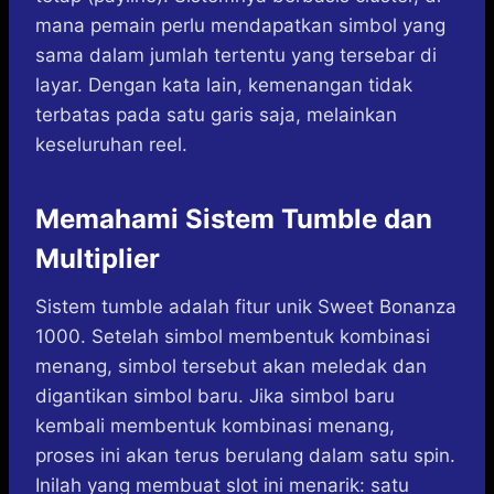
mana pemain perlu mendapatkan simbol yang
sama dalam jumlah tertentu yang tersebar di
layar. Dengan kata lain, kemenangan tidak
terbatas pada satu garis saja, melainkan
keseluruhan reel.
Memahami Sistem Tumble dan
Multiplier
Sistem tumble adalah fitur unik Sweet Bonanza
1000. Setelah simbol membentuk kombinasi
menang, simbol tersebut akan meledak dan
digantikan simbol baru. Jika simbol baru
kembali membentuk kombinasi menang,
proses ini akan terus berulang dalam satu spin.
Inilah yang membuat slot ini menarik: satu