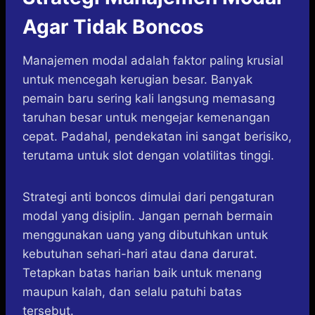
Agar Tidak Boncos
Manajemen modal adalah faktor paling krusial
untuk mencegah kerugian besar. Banyak
pemain baru sering kali langsung memasang
taruhan besar untuk mengejar kemenangan
cepat. Padahal, pendekatan ini sangat berisiko,
terutama untuk slot dengan volatilitas tinggi.
Strategi anti boncos dimulai dari pengaturan
modal yang disiplin. Jangan pernah bermain
menggunakan uang yang dibutuhkan untuk
kebutuhan sehari-hari atau dana darurat.
Tetapkan batas harian baik untuk menang
maupun kalah, dan selalu patuhi batas
tersebut.