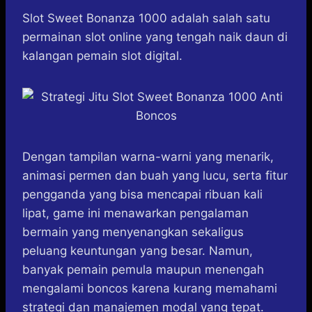
h
a
e
e
k
i
a
c
s
l
y
n
Slot Sweet Bonanza 1000 adalah salah satu
t
e
s
e
p
e
permainan slot online yang tengah naik daun di
s
b
e
g
e
kalangan pemain slot digital.
A
o
n
r
p
o
g
a
p
k
e
m
r
Dengan tampilan warna-warni yang menarik,
animasi permen dan buah yang lucu, serta fitur
pengganda yang bisa mencapai ribuan kali
lipat, game ini menawarkan pengalaman
bermain yang menyenangkan sekaligus
peluang keuntungan yang besar. Namun,
banyak pemain pemula maupun menengah
mengalami boncos karena kurang memahami
strategi dan manajemen modal yang tepat.