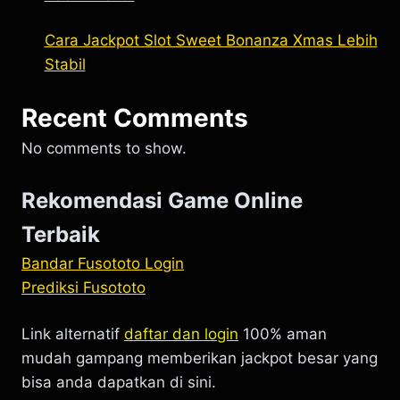
Cara Jackpot Slot Sweet Bonanza Xmas Lebih
Stabil
Recent Comments
No comments to show.
Rekomendasi Game Online
Terbaik
Bandar Fusototo Login
Prediksi Fusototo
Link alternatif
daftar dan login
100% aman
mudah gampang memberikan jackpot besar yang
bisa anda dapatkan di sini.