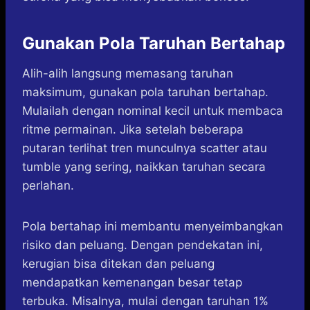
Gunakan Pola Taruhan Bertahap
Alih-alih langsung memasang taruhan
maksimum, gunakan pola taruhan bertahap.
Mulailah dengan nominal kecil untuk membaca
ritme permainan. Jika setelah beberapa
putaran terlihat tren munculnya scatter atau
tumble yang sering, naikkan taruhan secara
perlahan.
Pola bertahap ini membantu menyeimbangkan
risiko dan peluang. Dengan pendekatan ini,
kerugian bisa ditekan dan peluang
mendapatkan kemenangan besar tetap
terbuka. Misalnya, mulai dengan taruhan 1%