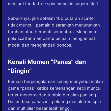
menjadi tanda free spin mungkin segera aktif.
Sebaliknya, jika setelah 100 putaran scatter
tidak muncul, pemain disarankan menurunkan
taruhan atau berhenti sementara. Mengamati
pola scatter membantu pemain menghemat
modal dan menghindari boncos.
Kenali Momen “Panas” dan
“Dingin”
Pemain berpengalaman sering menyebut istilah
game “panas” ketika kemenangan kecil muncul
terus-menerus dan tumble berjalan panjang.
Dalam fase panas ini, peluang masuk free spin
dan multiplier besar lebih tinggi.