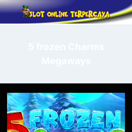
Skip
to
content
5 frozen Charms
Megaways