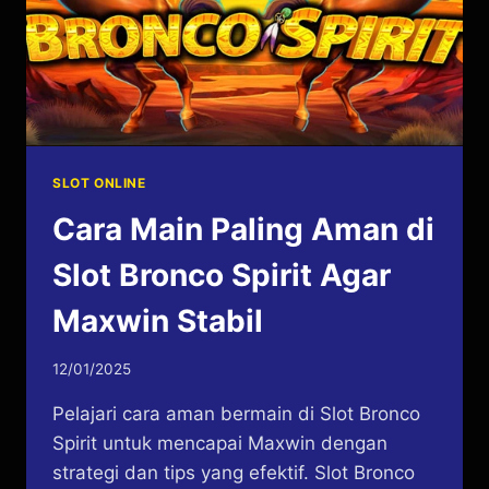
SLOT ONLINE
Cara Main Paling Aman di
Slot Bronco Spirit Agar
Maxwin Stabil
By
12/01/2025
admin123sfw
Pelajari cara aman bermain di Slot Bronco
Spirit untuk mencapai Maxwin dengan
strategi dan tips yang efektif. Slot Bronco