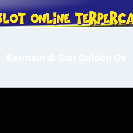
Bermain di Slot Golden Ox