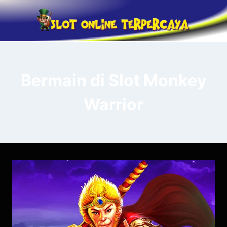
Skip
to
content
Bermain di Slot Monkey
Warrior