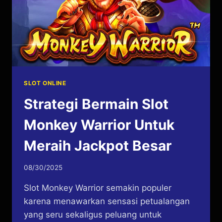
SLOT ONLINE
Strategi Bermain Slot
Monkey Warrior Untuk
Meraih Jackpot Besar
By
08/30/2025
admin123sfw
Slot Monkey Warrior semakin populer
karena menawarkan sensasi petualangan
yang seru sekaligus peluang untuk