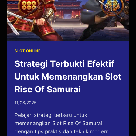
SLOT ONLINE
Strategi Terbukti Efektif
Untuk Memenangkan Slot
Rise Of Samurai
By
11/08/2025
admin123sfw
Pelajari strategi terbaru untuk
memenangkan Slot Rise Of Samurai
dengan tips praktis dan teknik modern