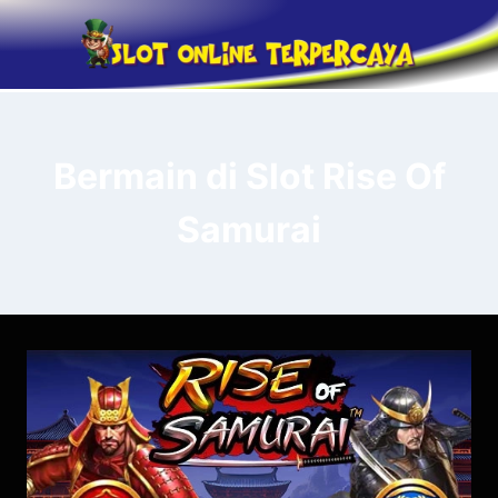
Skip
to
content
Bermain di Slot Rise Of
Samurai