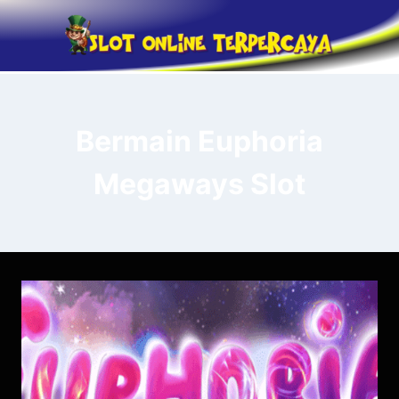
Skip
to
content
Bermain Euphoria
Megaways Slot