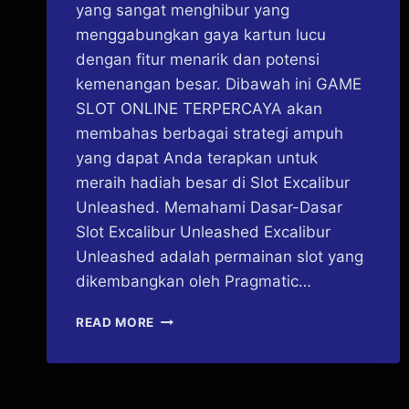
yang sangat menghibur yang
menggabungkan gaya kartun lucu
dengan fitur menarik dan potensi
kemenangan besar. Dibawah ini GAME
SLOT ONLINE TERPERCAYA akan
membahas berbagai strategi ampuh
yang dapat Anda terapkan untuk
meraih hadiah besar di Slot Excalibur
Unleashed. Memahami Dasar-Dasar
Slot Excalibur Unleashed Excalibur
Unleashed adalah permainan slot yang
dikembangkan oleh Pragmatic…
TIPS
READ MORE
MENINGKATKAN
PELUANG
MENANG
DI