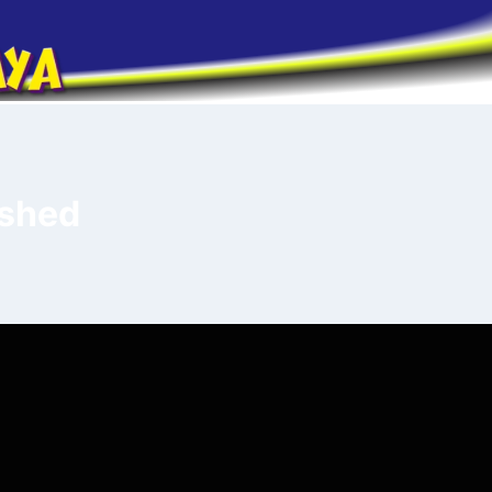
ashed