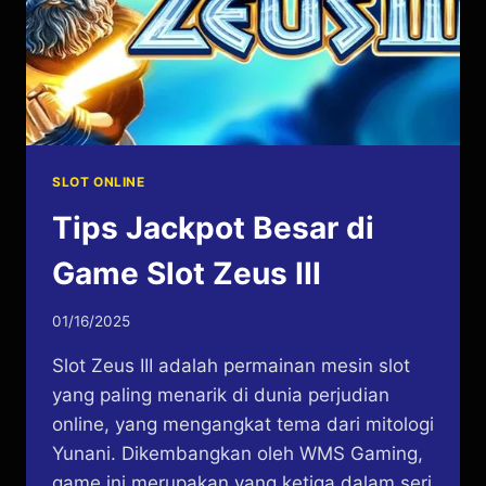
SLOT ONLINE
Tips Jackpot Besar di
Game Slot Zeus III
By
01/16/2025
admin123sfw
Slot Zeus III adalah permainan mesin slot
yang paling menarik di dunia perjudian
online, yang mengangkat tema dari mitologi
Yunani. Dikembangkan oleh WMS Gaming,
game ini merupakan yang ketiga dalam seri