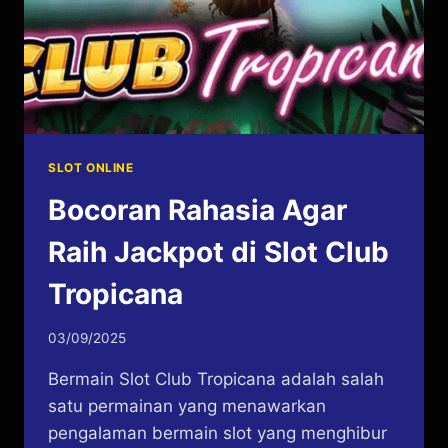
SLOT ONLINE
Bocoran Rahasia Agar
Raih Jackpot di Slot Club
Tropicana
By
03/09/2025
admin123sfw
Bermain Slot Club Tropicana adalah salah
satu permainan yang menawarkan
pengalaman bermain slot yang menghibur