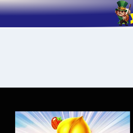
Skip
to
content