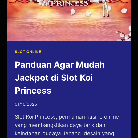
SLOT ONLINE
Panduan Agar Mudah
Jackpot di Slot Koi
Princess
By
01/16/2025
admin123sfw
Slot Koi Princess, permainan kasino online
yang membangkitkan daya tarik dan
keindahan budaya Jepang ,desain yang