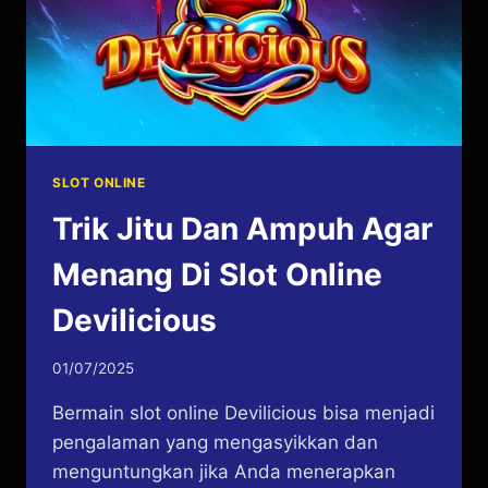
SLOT ONLINE
Trik Jitu Dan Ampuh Agar
Menang Di Slot Online
Devilicious
By
01/07/2025
admin123sfw
Bermain slot online Devilicious bisa menjadi
pengalaman yang mengasyikkan dan
menguntungkan jika Anda menerapkan