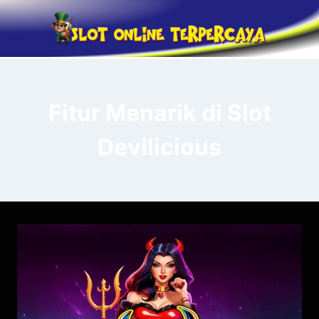
Skip
to
content
Fitur Menarik di Slot
Devilicious