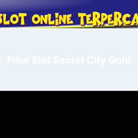
Fitur Slot Secret City Gold