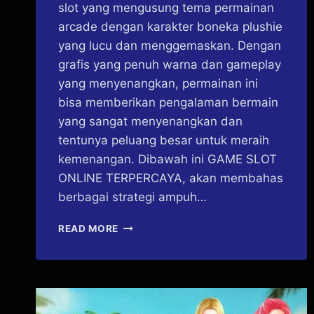
slot yang mengusung tema permainan
arcade dengan karakter boneka plushie
yang lucu dan menggemaskan. Dengan
grafis yang penuh warna dan gameplay
yang menyenangkan, permainan ini
bisa memberikan pengalaman bermain
yang sangat menyenangkan dan
tentunya peluang besar untuk meraih
kemenangan. Dibawah ini GAME SLOT
ONLINE TERPERCAYA, akan membahas
berbagai strategi ampuh…
KUNCI
READ MORE
KEMENANGAN
BERMAIN
DI
SLOT
PLUSHIE
FRENZY