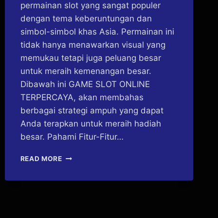
permainan slot yang sangat populer
dengan tema keberuntungan dan
simbol-simbol khas Asia. Permainan ini
tidak hanya menawarkan visual yang
memukau tetapi juga peluang besar
untuk meraih kemenangan besar.
Dibawah ini GAME SLOT ONLINE
TERPERCAYA, akan membahas
berbagai strategi ampuh yang dapat
Anda terapkan untuk meraih hadiah
besar. Pahami Fitur-Fitur…
STRATEGI
READ MORE
TERBAIK
MERAIH
KEMENANGAN
DI
SLOT
FORTUNE