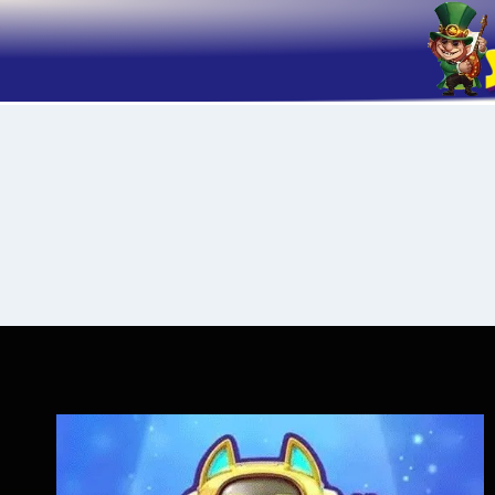
Skip
to
content