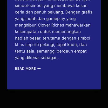
simbol-simbol yang membawa kesan
ceria dan penuh peluang. Dengan grafis
yang indah dan gameplay yang
menghibur, Clover Riches menawarkan
kesempatan untuk memenangkan
hadiah besar, terutama dengan simbol
khas seperti pelangi, tapal kuda, dan
tentu saja, semanggi berdaun empat
yang dikenal sebagai…
CARA
READ MORE
CERDAS
BERMAIN
DI
SLOT
CLOVER
RICHES