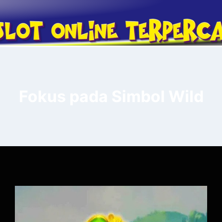
Fokus pada Simbol Wild