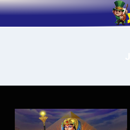
Skip
to
content