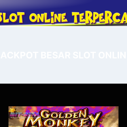
JACKPOT BESAR SLOT ONLIN