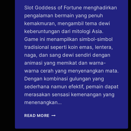
admin123sfw
Slot Goddess of Fortune menghadirkan
pengalaman bermain yang penuh
kemakmuran, mengambil tema dewi
keberuntungan dari mitologi Asia.
Game ini menampilkan simbol-simbol
tradisional seperti koin emas, lentera,
naga, dan sang dewi sendiri dengan
animasi yang memikat dan warna-
warna cerah yang menyenangkan mata.
Dengan kombinasi gulungan yang
sederhana namun efektif, pemain dapat
merasakan sensasi kemenangan yang
menenangkan…
TEMA
READ MORE
DEWI
KEBERUNTUNGAN