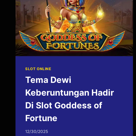
SLOT ONLINE
Tema Dewi
Keberuntungan Hadir
Di Slot Goddess of
Fortune
By
12/30/2025