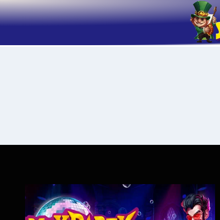
Skip
to
content