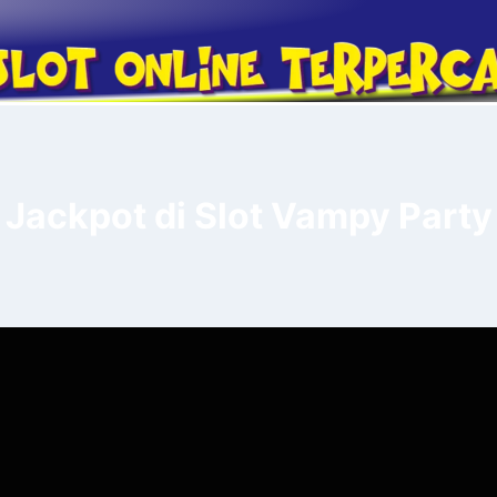
Jackpot di Slot Vampy Party