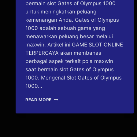
bermain slot Gates of Olympus 1000
untuk meningkatkan peluang
kemenangan Anda. Gates of Olympus
1000 adalah sebuah game yang
menawarkan peluang besar melalui
maxwin. Artikel ini GAME SLOT ONLINE
TERPERCAYA akan membahas
berbagai aspek terkait pola maxwin
saat bermain slot Gates of Olympus
1000. Mengenal Slot Gates of Olympus
1000…
POLA
READ MORE
MAXWIN
BERMAIN
SLOT
GATES
OF
OLYMPUS