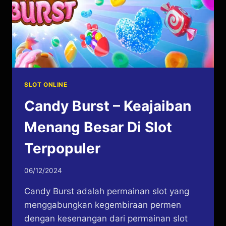
SLOT ONLINE
Candy Burst – Keajaiban
Menang Besar Di Slot
Terpopuler
By
06/12/2024
admin123sfw
Candy Burst adalah permainan slot yang
menggabungkan kegembiraan permen
dengan kesenangan dari permainan slot