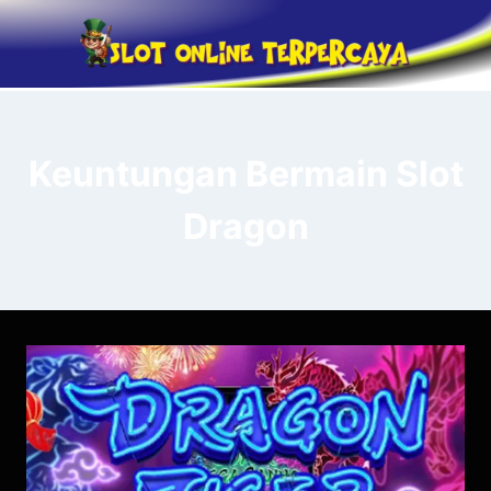
Skip
to
content
Keuntungan Bermain Slot
Dragon