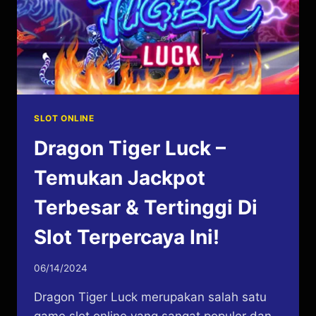
SLOT ONLINE
Dragon Tiger Luck –
Temukan Jackpot
Terbesar & Tertinggi Di
Slot Terpercaya Ini!
By
06/14/2024
admin123sfw
Dragon Tiger Luck merupakan salah satu