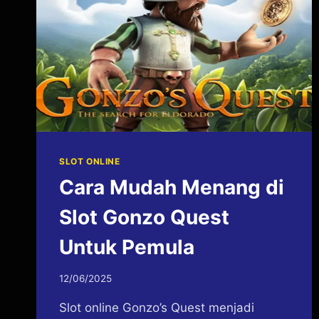
SLOT ONLINE
Cara Mudah Menang di
Slot Gonzo Quest
Untuk Pemula
By
12/06/2025
admin123sfw
Slot online Gonzo’s Quest menjadi