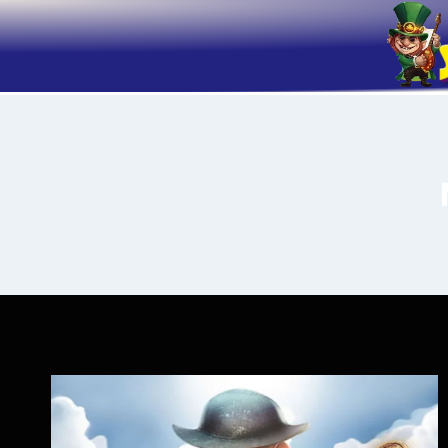
Skip
to
content