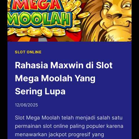
SLOT ONLINE
Rahasia Maxwin di Slot
Mega Moolah Yang
Sering Lupa
By
12/06/2025
admin123sfw
Slot Mega Moolah telah menjadi salah satu
permainan slot online paling populer karena
menawarkan jackpot progresif yang