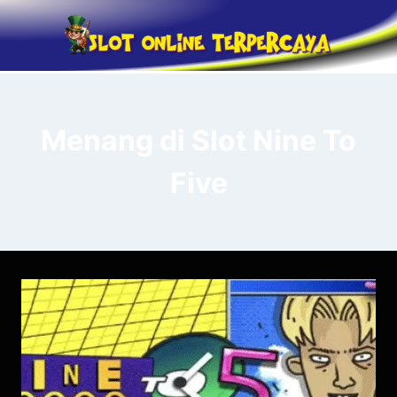
Skip
to
content
Menang di Slot Nine To
Five