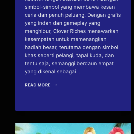
simbol-simbol yang membawa kesan
ceria dan penuh peluang. Dengan grafis
yang indah dan gameplay yang
menghibur, Clover Riches menawarkan
kesempatan untuk memenangkan
hadiah besar, terutama dengan simbol
khas seperti pelangi, tapal kuda, dan
tentu saja, semanggi berdaun empat
yang dikenal sebagai…
CARA
READ MORE
CERDAS
BERMAIN
DI
SLOT
CLOVER
RICHES