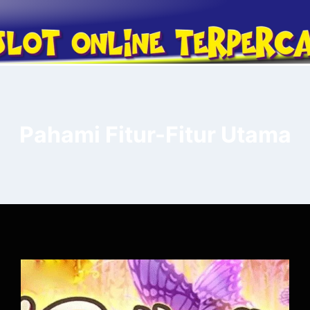
Pahami Fitur-Fitur Utama