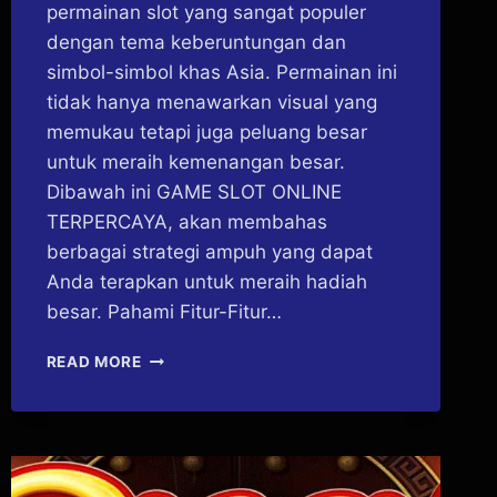
permainan slot yang sangat populer
dengan tema keberuntungan dan
simbol-simbol khas Asia. Permainan ini
tidak hanya menawarkan visual yang
memukau tetapi juga peluang besar
untuk meraih kemenangan besar.
Dibawah ini GAME SLOT ONLINE
TERPERCAYA, akan membahas
berbagai strategi ampuh yang dapat
Anda terapkan untuk meraih hadiah
besar. Pahami Fitur-Fitur…
STRATEGI
READ MORE
TERBAIK
MERAIH
KEMENANGAN
DI
SLOT
FORTUNE