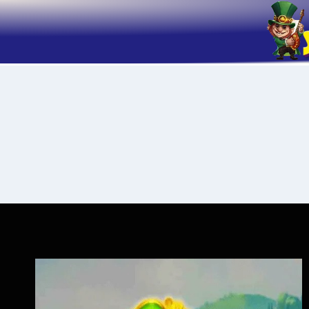
Skip
to
content