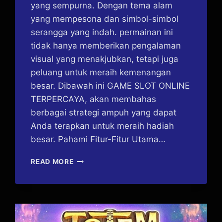
yang sempurna. Dengan tema alam
yang mempesona dan simbol-simbol
serangga yang indah. permainan ini
tidak hanya memberikan pengalaman
visual yang menakjubkan, tetapi juga
peluang untuk meraih kemenangan
besar. Dibawah ini GAME SLOT ONLINE
TERPERCAYA, akan membahas
berbagai strategi ampuh yang dapat
Anda terapkan untuk meraih hadiah
besar. Pahami Fitur-Fitur Utama…
CARA
READ MORE
AGAR
MENANG
BESAR
DI
SLOT
BUTTERFLY