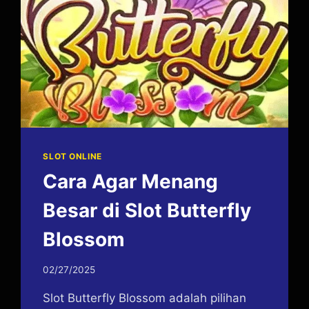
SLOT ONLINE
Cara Agar Menang
Besar di Slot Butterfly
Blossom
By
02/27/2025
admin123sfw
Slot Butterfly Blossom adalah pilihan