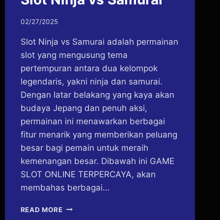
By
02/27/2025
admin123sfw
Slot Ninja vs Samurai adalah permainan
slot yang mengusung tema
pertempuran antara dua kelompok
legendaris, yakni ninja dan samurai.
Dengan latar belakang yang kaya akan
budaya Jepang dan penuh aksi,
permainan ini menawarkan berbagai
fitur menarik yang memberikan peluang
besar bagi pemain untuk meraih
kemenangan besar. Dibawah ini GAME
SLOT ONLINE TERPERCAYA, akan
membahas berbagai…
STRATEGI
READ MORE
MERAIH