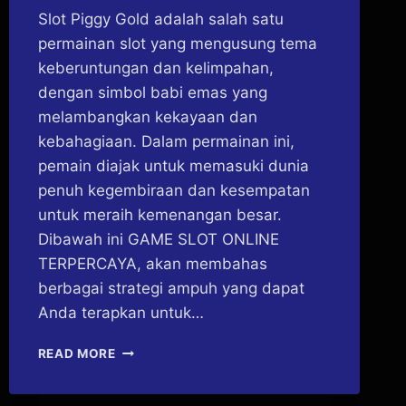
admin123sfw
Slot Piggy Gold adalah salah satu
permainan slot yang mengusung tema
keberuntungan dan kelimpahan,
dengan simbol babi emas yang
melambangkan kekayaan dan
kebahagiaan. Dalam permainan ini,
pemain diajak untuk memasuki dunia
penuh kegembiraan dan kesempatan
untuk meraih kemenangan besar.
Dibawah ini GAME SLOT ONLINE
TERPERCAYA, akan membahas
berbagai strategi ampuh yang dapat
Anda terapkan untuk…
RAHASIA
READ MORE
JITU
MUDAH