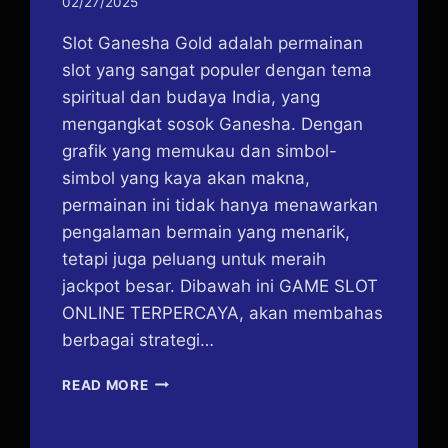
By
02/27/2025
admin123sfw
Slot Ganesha Gold adalah permainan
slot yang sangat populer dengan tema
spiritual dan budaya India, yang
mengangkat sosok Ganesha. Dengan
grafik yang memukau dan simbol-
simbol yang kaya akan makna,
permainan ini tidak hanya menawarkan
pengalaman bermain yang menarik,
tetapi juga peluang untuk meraih
jackpot besar. Dibawah ini GAME SLOT
ONLINE TERPERCAYA, akan membahas
berbagai strategi…
CARA
READ MORE
JACKPOT
BERMAIN
DI