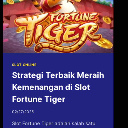
SLOT ONLINE
Strategi Terbaik Meraih
Kemenangan di Slot
Fortune Tiger
By
02/27/2025
admin123sfw
Slot Fortune Tiger adalah salah satu