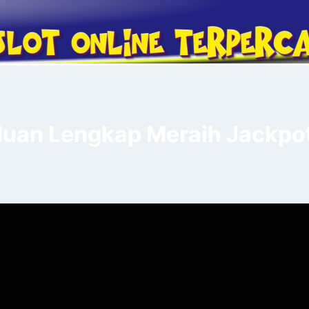
uan Lengkap Meraih Jackpot