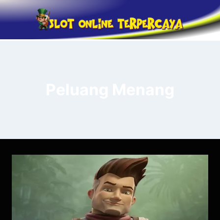
Skip
to
content
Peluang Menang