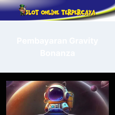
Skip
to
content
Pembayaran Gravity
Bonanza