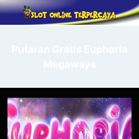
Skip
to
content
Putaran Gratis Euphoria
Megaways