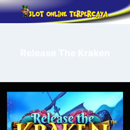
Skip
to
content
Release The Kraken