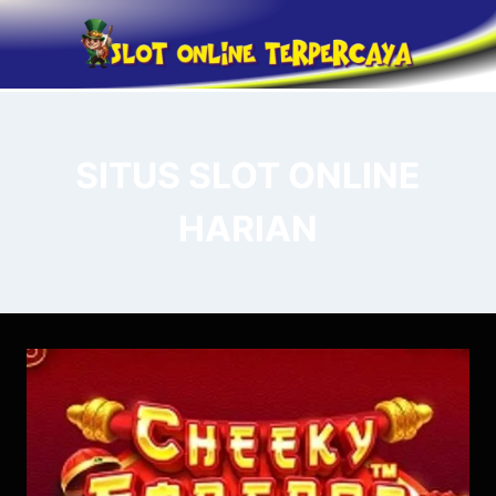
Skip
to
content
SITUS SLOT ONLINE
HARIAN