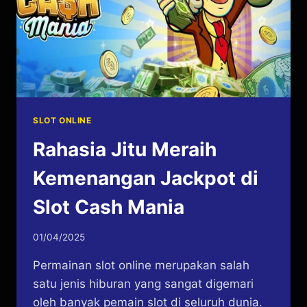
SLOT ONLINE
Rahasia Jitu Meraih
Kemenangan Jackpot di
Slot Cash Mania
By
01/04/2025
admin123sfw
Permainan slot online merupakan salah
satu jenis hiburan yang sangat digemari
oleh banyak pemain slot di seluruh dunia.