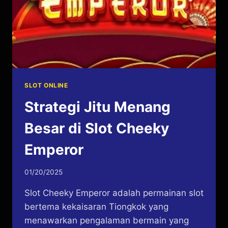
SLOT ONLINE
Strategi Jitu Menang
Besar di Slot Cheeky
Emperor
By
01/20/2025
admin123sfw
Slot Cheeky Emperor adalah permainan slot
bertema kekaisaran Tiongkok yang
menawarkan pengalaman bermain yang