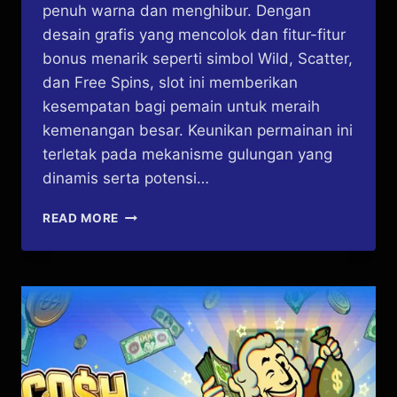
penuh warna dan menghibur. Dengan
desain grafis yang mencolok dan fitur-fitur
bonus menarik seperti simbol Wild, Scatter,
dan Free Spins, slot ini memberikan
kesempatan bagi pemain untuk meraih
kemenangan besar. Keunikan permainan ini
terletak pada mekanisme gulungan yang
dinamis serta potensi…
STRATEGI
READ MORE
JITU
MENANG
BESAR
DI
SLOT
CHEEKY
EMPEROR