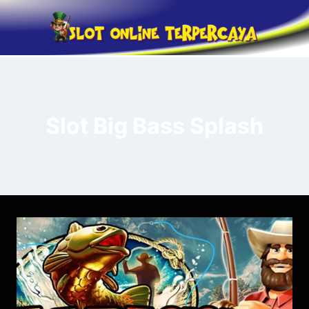
Skip
to
content
Slot Big Bass Splash