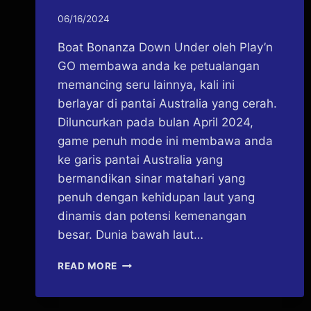
By
06/16/2024
admin123sfw
Boat Bonanza Down Under oleh Play’n
GO membawa anda ke petualangan
memancing seru lainnya, kali ini
berlayar di pantai Australia yang cerah.
Diluncurkan pada bulan April 2024,
game penuh mode ini membawa anda
ke garis pantai Australia yang
bermandikan sinar matahari yang
penuh dengan kehidupan laut yang
dinamis dan potensi kemenangan
besar. Dunia bawah laut…
BOAT
READ MORE
BONANZA
DOWN
UNDER