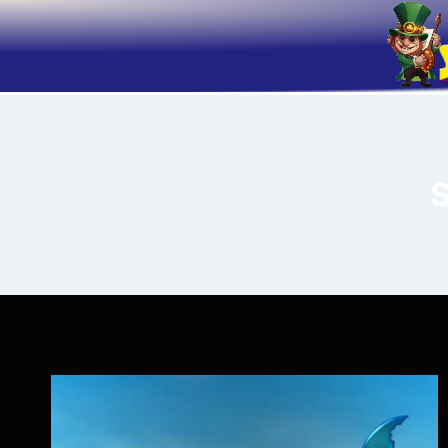
Skip
to
content
S