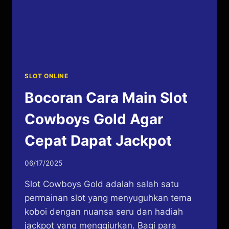
SLOT ONLINE
Bocoran Cara Main Slot
Cowboys Gold Agar
Cepat Dapat Jackpot
By
06/17/2025
admin123sfw
Slot Cowboys Gold adalah salah satu
permainan slot yang menyuguhkan tema
koboi dengan nuansa seru dan hadiah
jackpot yang menggiurkan. Bagi para