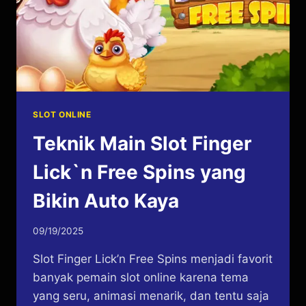
SLOT ONLINE
Teknik Main Slot Finger
Lick`n Free Spins yang
Bikin Auto Kaya
By
09/19/2025
admin123sfw
Slot Finger Lick’n Free Spins menjadi favorit
banyak pemain slot online karena tema
yang seru, animasi menarik, dan tentu saja