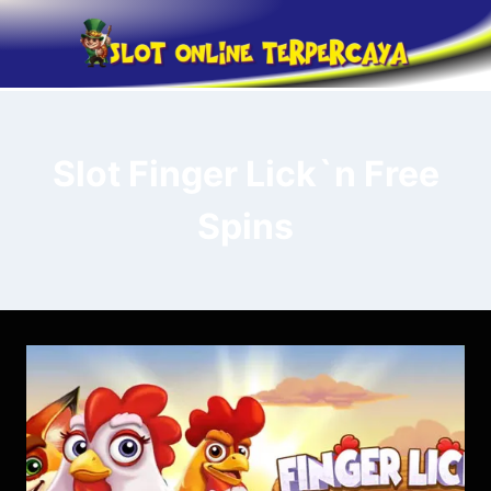
Skip
to
content
Slot Finger Lick`n Free
Spins