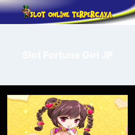
Skip
to
content
Slot Fortune Girl JP