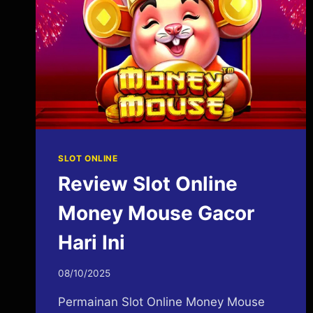
SLOT ONLINE
Review Slot Online
Money Mouse Gacor
Hari Ini
By
08/10/2025
admin123sfw
Permainan Slot Online Money Mouse