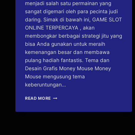
menjadi salah satu permainan yang
sangat digemari oleh para pecinta judi
daring. Simak di bawah ini, GAME SLOT
ONLINE TERPERCAYA , akan
membongkar berbagai strategi jitu yang
bisa Anda gunakan untuk meraih
kemenangan besar dan membawa
pulang hadiah fantastis. Tema dan
Desain Grafis Money Mouse Money
Mouse mengusung tema
keberuntungan…
REVIEW
READ MORE
SLOT
ONLINE
MONEY
MOUSE
GACOR
HARI