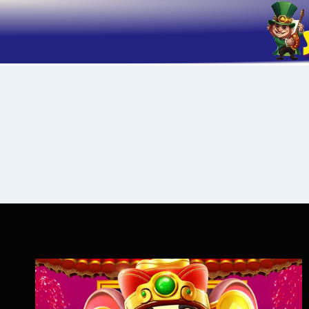
Skip
to
content