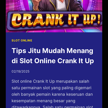
SLOT ONLINE
Tips Jitu Mudah Menang
di Slot Online Crank It Up
By
02/19/2025
Sigit
Slot online Crank It Up merupakan salah
satu permainan slot yang paling digemari
oleh banyak pemain karena keseruan dan
kesempatan menang besar yang
ditawarkannya. Salah satu permainan slot