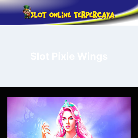
Skip
to
content
Slot Pixie Wings