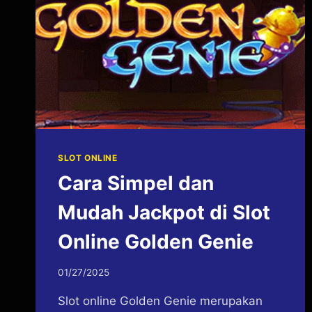
SLOT ONLINE
Cara Simpel dan
Mudah Jackpot di Slot
Online Golden Genie
By
01/27/2025
admin123sfw
Slot online Golden Genie merupakan