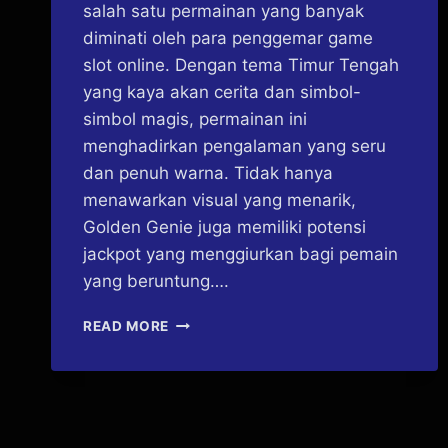
salah satu permainan yang banyak
diminati oleh para penggemar game
slot online. Dengan tema Timur Tengah
yang kaya akan cerita dan simbol-
simbol magis, permainan ini
menghadirkan pengalaman yang seru
dan penuh warna. Tidak hanya
menawarkan visual yang menarik,
Golden Genie juga memiliki potensi
jackpot yang menggiurkan bagi pemain
yang beruntung….
CARA
READ MORE
SIMPEL
DAN
MUDAH
JACKPOT
DI
SLOT