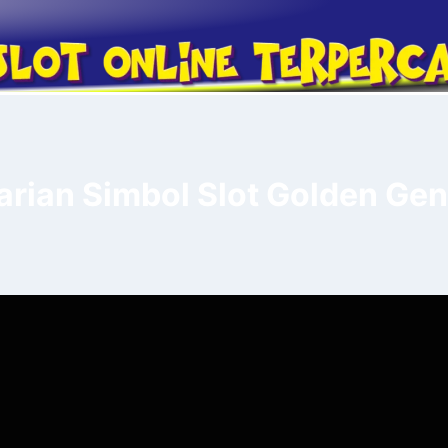
arian Simbol Slot Golden Gen