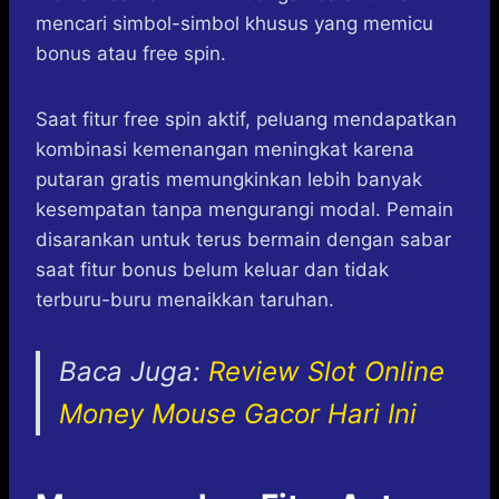
mencari simbol-simbol khusus yang memicu
bonus atau free spin.
Saat fitur free spin aktif, peluang mendapatkan
kombinasi kemenangan meningkat karena
putaran gratis memungkinkan lebih banyak
kesempatan tanpa mengurangi modal. Pemain
disarankan untuk terus bermain dengan sabar
saat fitur bonus belum keluar dan tidak
terburu-buru menaikkan taruhan.
Baca Juga:
Review Slot Online
Money Mouse Gacor Hari Ini