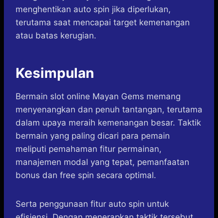
menghentikan auto spin jika diperlukan,
terutama saat mencapai target kemenangan
atau batas kerugian.
Kesimpulan
Bermain slot online Mayan Gems memang
menyenangkan dan penuh tantangan, terutama
dalam upaya meraih kemenangan besar. Taktik
bermain yang paling dicari para pemain
meliputi pemahaman fitur permainan,
manajemen modal yang tepat, pemanfaatan
bonus dan free spin secara optimal.
Serta penggunaan fitur auto spin untuk
efisiensi. Dengan menerapkan taktik tersebut