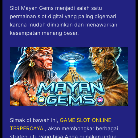
h
a
e
e
k
i
a
c
s
l
y
n
Slot Mayan Gems menjadi salah satu
t
e
s
e
p
e
permainan slot digital yang paling digemari
s
b
e
g
e
karena mudah dimainkan dan menawarkan
A
o
n
r
kesempatan menang besar.
p
o
g
a
p
k
e
m
r
Simak di bawah ini,
GAME SLOT ONLINE
TERPERCAYA
, akan membongkar berbagai
strategi jitu yang bisa Anda gunakan untuk