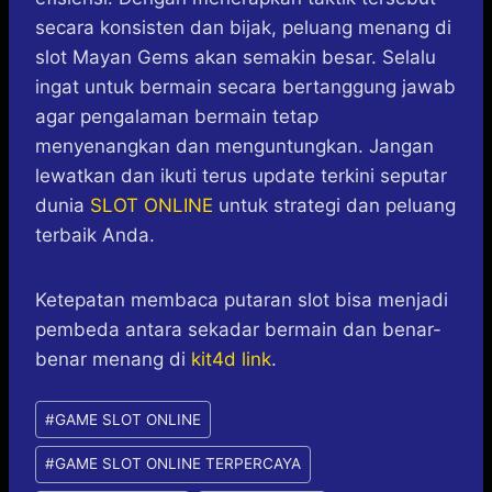
secara konsisten dan bijak, peluang menang di
slot Mayan Gems akan semakin besar. Selalu
ingat untuk bermain secara bertanggung jawab
agar pengalaman bermain tetap
menyenangkan dan menguntungkan. Jangan
lewatkan dan ikuti terus update terkini seputar
dunia
SLOT ONLINE
untuk strategi dan peluang
terbaik Anda.
Ketepatan membaca putaran slot bisa menjadi
pembeda antara sekadar bermain dan benar-
benar menang di
kit4d link
.
Post
#
GAME SLOT ONLINE
Tags:
#
GAME SLOT ONLINE TERPERCAYA