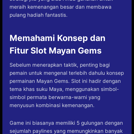
meraih kemenangan besar dan membawa
pulang hadiah fantastis.
Memahami Konsep dan
Fitur Slot Mayan Gems
Sebelum menerapkan taktik, penting bagi
pemain untuk mengenal terlebih dahulu konsep
permainan Mayan Gems. Slot ini hadir dengan
tema khas suku Maya, menggunakan simbol-
simbol permata berwarna-warni yang
menyusun kombinasi kemenangan.
Game ini biasanya memiliki 5 gulungan dengan
sejumlah paylines yang memungkinkan banyak