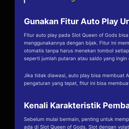
Gunakan Fitur Auto Play U
Fitur auto play pada Slot Queen of Gods b
menggunakannya dengan bijak. Fitur ini me
otomatis tanpa harus menekan tombol setia
seperti jumlah putaran atau saldo yang ingin
Jika tidak diawasi, auto play bisa membuat 
pengaturan yang tepat, fitur ini bisa membu
Kenali Karakteristik Pemba
Sebelum mulai bermain, penting untuk mempel
ada di Slot Queen of Gods. Slot dengan vola