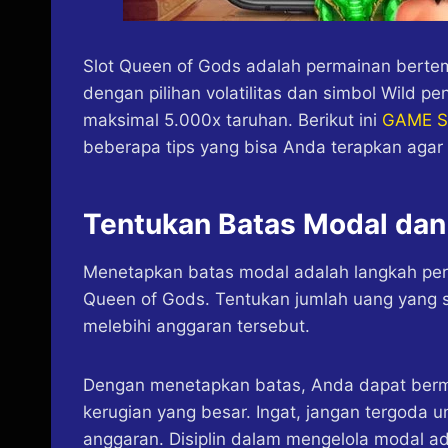
Slot Queen of Gods adalah permainan berte
dengan pilihan volatilitas dan simbol Wild
maksimal 5.000x taruhan. Berikut ini
GAME S
beberapa tips yang bisa Anda terapkan agar
Tentukan Batas Modal dan 
Menetapkan batas modal adalah langkah per
Queen of Gods. Tentukan jumlah uang yang s
melebihi anggaran tersebut.
Dengan menetapkan batas, Anda dapat berm
kerugian yang besar. Ingat, jangan tergoda 
anggaran. Disiplin dalam mengelola modal ad