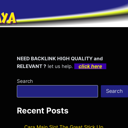
NEED BACKLINK HIGH QUALITY and
RELEVANT ?
let us help.
click here
Search
Search
Recent Posts
Cara Main Slot The Great Stick Up