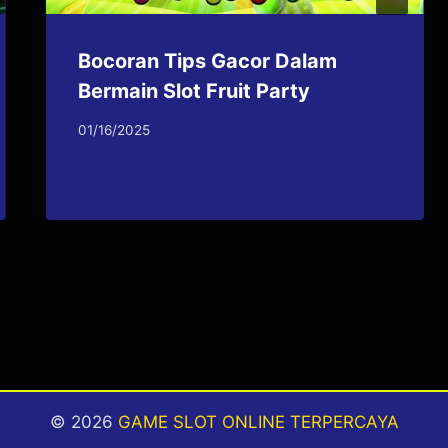
Bocoran Tips Gacor Dalam
Bermain Slot Fruit Party
By
01/16/2025
admin123sfw
© 2026
GAME SLOT ONLINE TERPERCAYA