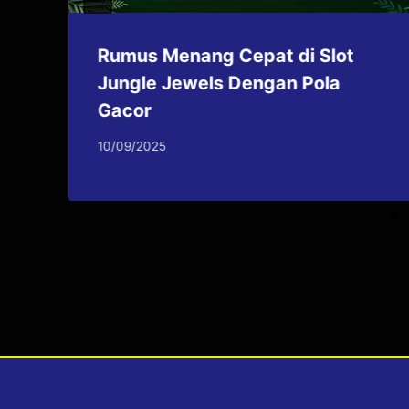
Rumus Menang Cepat di Slot
Jungle Jewels Dengan Pola
Gacor
By
10/09/2025
admin123sfw