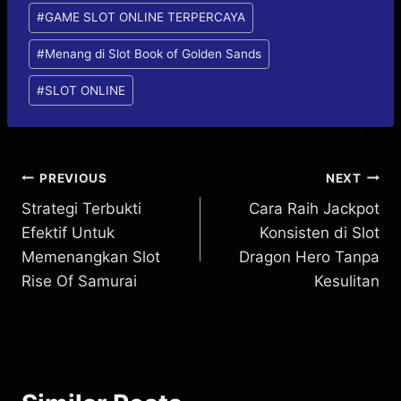
#
GAME SLOT ONLINE TERPERCAYA
#
Menang di Slot Book of Golden Sands
#
SLOT ONLINE
Post
PREVIOUS
NEXT
Strategi Terbukti
Cara Raih Jackpot
navigation
Efektif Untuk
Konsisten di Slot
Memenangkan Slot
Dragon Hero Tanpa
Rise Of Samurai
Kesulitan