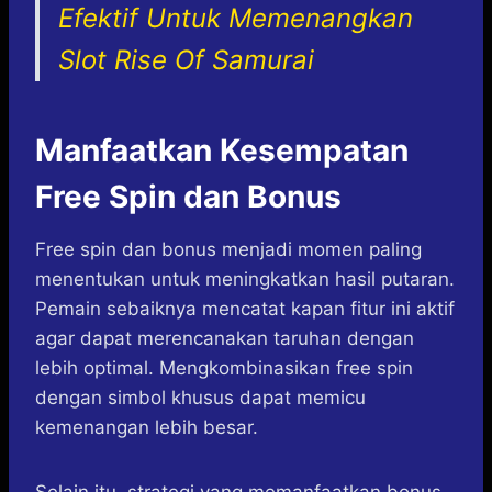
Efektif Untuk Memenangkan
Slot Rise Of Samurai
Manfaatkan Kesempatan
Free Spin dan Bonus
Free spin dan bonus menjadi momen paling
menentukan untuk meningkatkan hasil putaran.
Pemain sebaiknya mencatat kapan fitur ini aktif
agar dapat merencanakan taruhan dengan
lebih optimal. Mengkombinasikan free spin
dengan simbol khusus dapat memicu
kemenangan lebih besar.