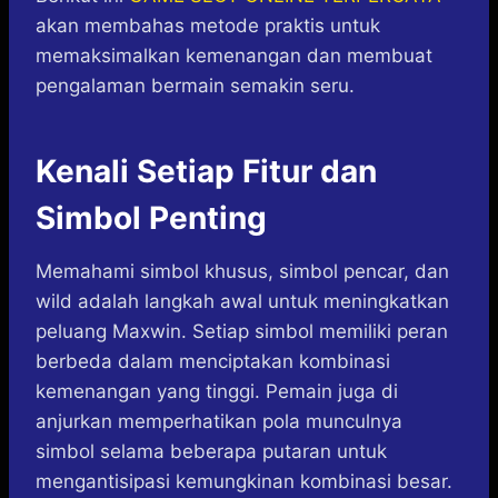
akan membahas metode praktis untuk
memaksimalkan kemenangan dan membuat
pengalaman bermain semakin seru.
Kenali Setiap Fitur dan
Simbol Penting
Memahami simbol khusus, simbol pencar, dan
wild adalah langkah awal untuk meningkatkan
peluang Maxwin. Setiap simbol memiliki peran
berbeda dalam menciptakan kombinasi
kemenangan yang tinggi. Pemain juga di
anjurkan memperhatikan pola munculnya
simbol selama beberapa putaran untuk
mengantisipasi kemungkinan kombinasi besar.