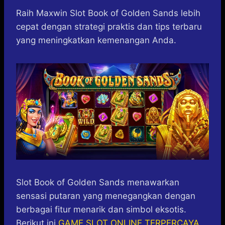
h
a
e
e
k
i
a
c
s
l
y
n
Raih Maxwin Slot Book of Golden Sands lebih
t
e
s
e
p
e
cepat dengan strategi praktis dan tips terbaru
s
b
e
g
e
yang meningkatkan kemenangan Anda.
A
o
n
r
p
o
g
a
p
k
e
m
r
Slot Book of Golden Sands menawarkan
sensasi putaran yang menegangkan dengan
berbagai fitur menarik dan simbol eksotis.
Berikut ini
GAME SLOT ONLINE TERPERCAYA