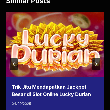
Similar Posts
Trik Jitu Mendapatkan Jackpot
Besar di Slot Online Lucky Durian
By
04/09/2025
admin123sfw