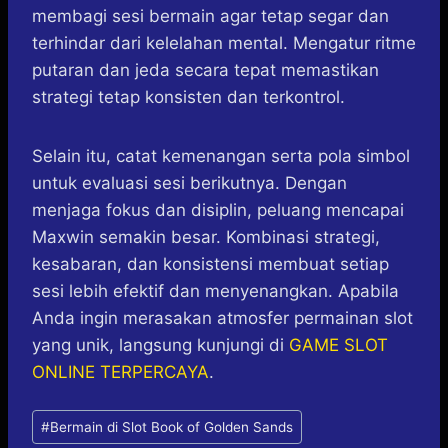
membagi sesi bermain agar tetap segar dan
terhindar dari kelelahan mental. Mengatur ritme
putaran dan jeda secara tepat memastikan
strategi tetap konsisten dan terkontrol.
Selain itu, catat kemenangan serta pola simbol
untuk evaluasi sesi berikutnya. Dengan
menjaga fokus dan disiplin, peluang mencapai
Maxwin semakin besar. Kombinasi strategi,
kesabaran, dan konsistensi membuat setiap
sesi lebih efektif dan menyenangkan. Apabila
Anda ingin merasakan atmosfer permainan slot
yang unik, langsung kunjungi di
GAME SLOT
ONLINE TERPERCAYA
.
Post
#
Bermain di Slot Book of Golden Sands
Tags: