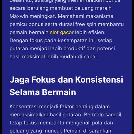
Selain itu, strategi yang memanfaatkan bonus
secara berulang membuat peluang meraih
Maxwin meningkat. Memahami mekanisme
pemicu bonus serta durasi free spin membantu
pemain bermain
slot gacor
lebih efisien.
Dengan fokus pada kesempatan ini, setiap
putaran menjadi lebih produktif dan potensi
hasil maksimal lebih mudah di capai.
Jaga Fokus dan Konsistensi
Selama Bermain
Konsentrasi menjadi faktor penting dalam
memaksimalkan hasil putaran. Bermain sambil
tetap fokus membantu mengenali pola dan
peluang yang muncul. Pemain di sarankan