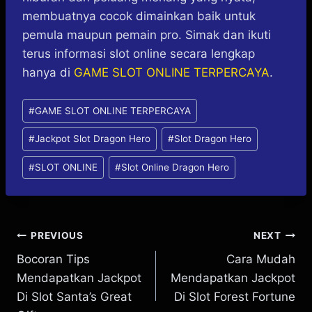
membuatnya cocok dimainkan baik untuk
pemula maupun pemain pro. Simak dan ikuti
terus informasi slot online secara lengkap
hanya di
GAME SLOT ONLINE TERPERCAYA
.
Post
#
GAME SLOT ONLINE TERPERCAYA
Tags:
#
Jackpot Slot Dragon Hero
#
Slot Dragon Hero
#
SLOT ONLINE
#
Slot Online Dragon Hero
Post
PREVIOUS
NEXT
Bocoran Tips
Cara Mudah
navigation
Mendapatkan Jackpot
Mendapatkan Jackpot
Di Slot Santa’s Great
Di Slot Forest Fortune