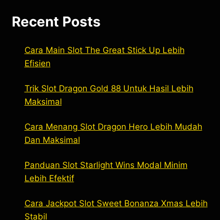
Recent Posts
Cara Main Slot The Great Stick Up Lebih
Efisien
Trik Slot Dragon Gold 88 Untuk Hasil Lebih
Maksimal
Cara Menang Slot Dragon Hero Lebih Mudah
Dan Maksimal
Panduan Slot Starlight Wins Modal Minim
Lebih Efektif
Cara Jackpot Slot Sweet Bonanza Xmas Lebih
Stabil