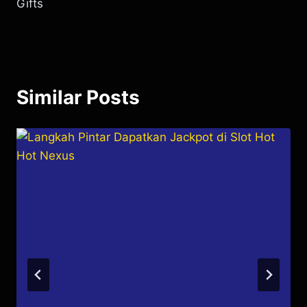
Gifts
Similar Posts