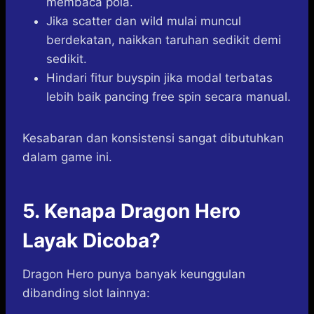
membaca pola.
Jika scatter dan wild mulai muncul
berdekatan, naikkan taruhan sedikit demi
sedikit.
Hindari fitur buyspin jika modal terbatas
lebih baik pancing free spin secara manual.
Kesabaran dan konsistensi sangat dibutuhkan
dalam game ini.
5. Kenapa Dragon Hero
Layak Dicoba?
Dragon Hero punya banyak keunggulan
dibanding slot lainnya: