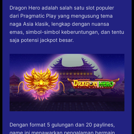
h
a
e
e
k
i
a
c
s
l
y
n
Dragon Hero adalah salah satu slot populer
t
e
s
e
p
e
dari Pragmatic Play yang mengusung tema
s
b
e
g
e
naga Asia klasik, lengkap dengan nuansa
A
o
n
r
emas, simbol-simbol keberuntungan, dan tentu
p
o
g
a
saja potensi jackpot besar.
p
k
e
m
r
Dengan format 5 gulungan dan 20 paylines,
game ini menawarkan pengalaman bermain