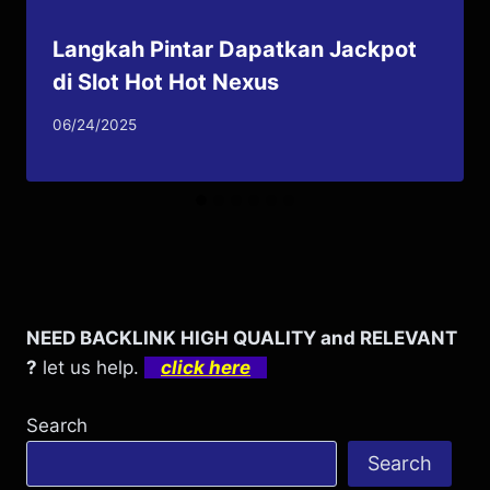
Langkah Pintar Dapatkan Jackpot
di Slot Hot Hot Nexus
By
06/24/2025
admin123sfw
NEED BACKLINK HIGH QUALITY and RELEVANT
?
let us help.
click here
Search
Search